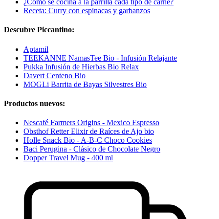
¿Cómo se cocina a la parrilla cada tipo de carne?
Receta: Curry con espinacas y garbanzos
Descubre Piccantino:
Aptamil
TEEKANNE NamasTee Bio - Infusión Relajante
Pukka Infusión de Hierbas Bio Relax
Davert Centeno Bio
MOGLi Barrita de Bayas Silvestres Bio
Productos nuevos:
Nescafé Farmers Origins - Mexico Espresso
Obsthof Retter Elixir de Raíces de Ajo bio
Holle Snack Bio - A-B-C Choco Cookies
Baci Perugina - Clásico de Chocolate Negro
Dopper Travel Mug - 400 ml