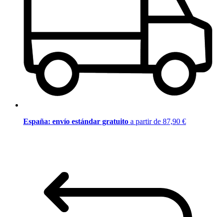
España: envío estándar gratuito
a partir de 87,90 €