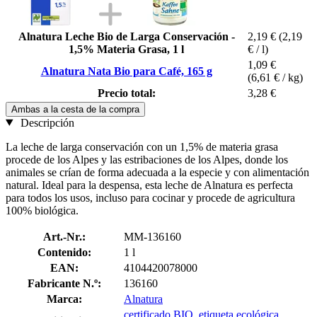
Alnatura Leche Bio de Larga Conservación -
2,19 €
(2,19
1,5% Materia Grasa, 1 l
€ / l)
1,09 €
Alnatura Nata Bio para Café, 165 g
(6,61 € / kg)
Precio total:
3,28 €
Ambas a la cesta de la compra
Descripción
La leche de larga conservación con un 1,5% de materia grasa
procede de los Alpes y las estribaciones de los Alpes, donde los
animales se crían de forma adecuada a la especie y con alimentación
natural. Ideal para la despensa, esta leche de Alnatura es perfecta
para todos los usos, incluso para cocinar y procede de agricultura
100% biológica.
Art.-Nr.:
MM-136160
Contenido:
1 l
EAN:
4104420078000
Fabricante N.º:
136160
Marca:
Alnatura
certificado BIO
,
etiqueta ecológica