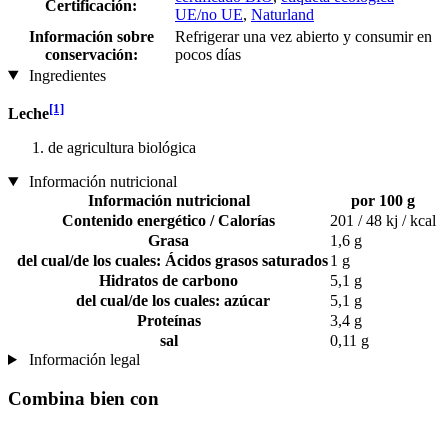
Certificación:
UE/no UE
,
Naturland
Información sobre
Refrigerar una vez abierto y consumir en
conservación:
pocos días
Ingredientes
[1]
Leche
de agricultura biológica
Información nutricional
Información nutricional
por 100 g
Contenido energético / Calorías
201 / 48 kj / kcal
Grasa
1,6 g
del cual/de los cuales: Ácidos grasos saturados
1 g
Hidratos de carbono
5,1 g
del cual/de los cuales: azúcar
5,1 g
Proteínas
3,4 g
sal
0,11 g
Información legal
Combina bien con