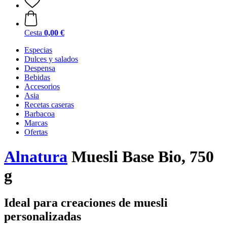
Cesta
0,00 €
Especias
Dulces y salados
Despensa
Bebidas
Accesorios
Asia
Recetas caseras
Barbacoa
Marcas
Ofertas
Alnatura
Muesli Base Bio, 750
g
Ideal para creaciones de muesli
personalizadas