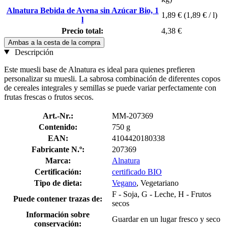
Alnatura Bebida de Avena sin Azúcar Bio, 1
1,89 €
(1,89 € / l)
l
Precio total:
4,38 €
Ambas a la cesta de la compra
Descripción
Este muesli base de Alnatura es ideal para quienes prefieren
personalizar su muesli. La sabrosa combinación de diferentes copos
de cereales integrales y semillas se puede variar perfectamente con
frutas frescas o frutos secos.
Art.-Nr.:
MM-207369
Contenido:
750 g
EAN:
4104420180338
Fabricante N.º:
207369
Marca:
Alnatura
Certificación:
certificado BIO
Tipo de dieta:
Vegano
, Vegetariano
F - Soja, G - Leche, H - Frutos
Puede contener trazas de:
secos
Información sobre
Guardar en un lugar fresco y seco
conservación: