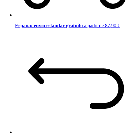
España: envío estándar gratuito
a partir de 87,90 €