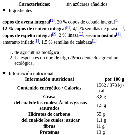
Características:
sin azúcares añadidos
Ingredientes
[1]
[1]
copos de avena integral
, 20 % copos de cebada integral
,
[1]
[1]
12 % copos de centeno integral
, 4,5 % semillas de girasol
,
[2]
[1]
[1]
copos de espelta integral
, 2 % linaza
,
sésamo tostado
,
[1]
[1]
amaranto inflado
, 1,5 % semillas de calabaza
de agricultura biológica
La espelta es un tipo de trigo./Procedente de agricultura
ecológica.
Información nutricional
Información nutricional
por 100 g
1562 / 373 kj /
Contenido energético / Calorías
kcal
Grasa
8,8 g
del cual/de los cuales: Ácidos grasos
1,5 g
saturados
Hidratos de carbono
55 g
del cual/de los cuales: azúcar
1,1 g
fibras
11 g
Proteínas
13 g