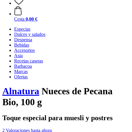
Cesta
0,00 €
Especias
Dulces y salados
Despensa
Bebidas
Accesorios
Asia
Recetas caseras
Barbacoa
Marcas
Ofertas
Alnatura
Nueces de Pecana
Bio, 100 g
Toque especial para muesli y postres
2 Valoraciones hasta ahora