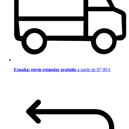
España: envío estándar gratuito
a partir de 87,90 €