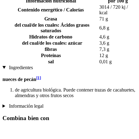
Información nutricional
por 100 g
3014 / 720 kj /
Contenido energético / Calorías
kcal
Grasa
71 g
del cual/de los cuales: Ácidos grasos
6,8 g
saturados
Hidratos de carbono
4,6 g
del cual/de los cuales: azúcar
3,6 g
fibras
7,3 g
Proteínas
12 g
sal
0,01 g
Ingredientes
[1]
nueces de pecán
de agricultura biológica. Puede contener trazas de cacahuetes,
almendras y otros frutos secos
Información legal
Combina bien con