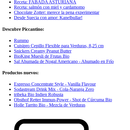
Receta: FABADA ASTURIANA
Receta: salmón con miel y cardamomo
Chocolate Zotter: merece la pena experimentar
Desde Suecia con amor: Kanelbullar!
Descubre Piccantino:
Rummo
Cuisipro Cepillo Flexible para Verduras, 8,25 cm
Snickers Creamy Peanut Butter
BioKing Muesli de Frutas Bio
Sal Ahumada de Nogal Americano - Ahumado en Frío
Productos nuevos:
Espresso Concentrate Style - Vanilla Flavour
Sodastream Drink Mix - Cola-Naranja Zero
tribeka Bio Indien Robusta
Obsthof Retter Immun-Power - Shot de Cúrcuma Bio
Holle Tarrito Bio - Mezcla de Verduras