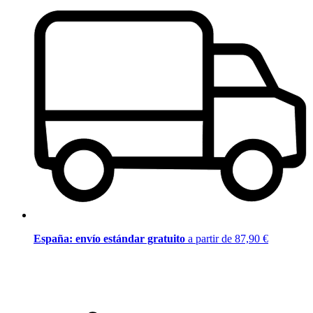
España: envío estándar gratuito
a partir de 87,90 €