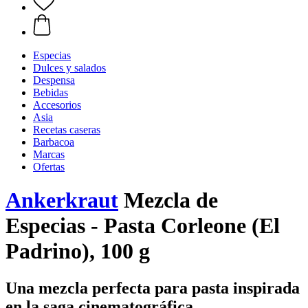
Especias
Dulces y salados
Despensa
Bebidas
Accesorios
Asia
Recetas caseras
Barbacoa
Marcas
Ofertas
Ankerkraut
Mezcla de
Especias - Pasta Corleone (El
Padrino), 100 g
Una mezcla perfecta para pasta inspirada
en la saga cinematográfica