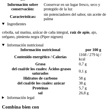
Información sobre
Conservar en un lugar fresco, seco y
conservación:
protegido de la luz
sin potenciadores del sabor, sin aceite de
Características:
palma
Ingredientes
cebolla, sal marina, azúcar de caña integral,
raíz de apio
, ajo,
orégano, pimienta negra (Piper nigrum)
Información nutricional
Información nutricional
por 100 g
1168 / 279 kj /
Contenido energético / Calorías
kcal
Grasa
0,7 g
del cual/de los cuales: Ácidos grasos
0,1 g
saturados
Hidratos de carbono
58 g
del cual/de los cuales: azúcar
38 g
Proteínas
5,7 g
sal
26,8 g
Información legal
Combina bien con