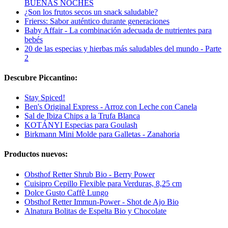
BUENAS NOCHES
¿Son los frutos secos un snack saludable?
Frierss: Sabor auténtico durante generaciones
Baby Affair - La combinación adecuada de nutrientes para
bebés
20 de las especias y hierbas más saludables del mundo - Parte
2
Descubre Piccantino:
Stay Spiced!
Ben's Original Express - Arroz con Leche con Canela
Sal de Ibiza Chips a la Trufa Blanca
KOTÁNYI Especias para Goulash
Birkmann Mini Molde para Galletas - Zanahoria
Productos nuevos:
Obsthof Retter Shrub Bio - Berry Power
Cuisipro Cepillo Flexible para Verduras, 8,25 cm
Dolce Gusto Caffè Lungo
Obsthof Retter Immun-Power - Shot de Ajo Bio
Alnatura Bolitas de Espelta Bio y Chocolate