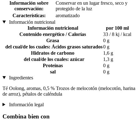
Información sobre
Conservar en un lugar fresco, seco y
conservación:
protegido de la luz
Características:
aromatizado
Información nutricional
Información nutricional
por 100 ml
Contenido energético / Calorías
33 / 8 kj / kcal
Grasa
0 g
del cual/de los cuales: Ácidos grasos saturados
0 g
Hidratos de carbono
1,6 g
del cual/de los cuales: azúcar
1,3 g
Proteínas
0 g
sal
0 g
Ingredientes
Té Oolong, aromas, 0,5 % Trozos de melocotón (melocotón, harina
de arroz), pétalos de caléndula
Información legal
Combina bien con