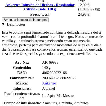
Ankertee Infusión de Hierbas - Resplandor
12,99 €
Cítrico - Bote, 110 g
(118,09 € / kg)
Precio total:
24,98 €
Ambas a la cesta de la compra
Descripción
Este té oolong semi-fermentado combina la delicada frescura del té
verde con la profundidad aromática del té negro. Notas cremosas de
vainilla y un refinado aroma a melocotón crean una mezcla
armoniosa, perfecta para disfrutar de momentos de relax en el día a
día. Su práctico envase conserva los aromas, garantizando que cada
taza de este té especial siga siendo una experiencia revitalizante.
Art.-Nr.:
AK-69988
Contenido:
140 g
EAN:
4062988022166
Fabricante N.º:
2009-4062988022166
Marca:
Ankertee
Infusiones:
A granel
Puede contener trazas
L - Apio, M - Mostaza
de:
Tiempo de infusionado:
2 minutos, 1 minuto, 2 minutos