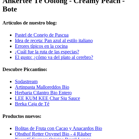
Ankertee Té Oolong - Creamy Peach -
Bote
Artículos de nuestro blog:
Pastel de Conejo de Pascua
Idea de receta: Pan azul al estilo italiano
Errores típicos en la cocina
¿Cuál fue la ruta de las especias?
El gusto: ¿cómo va del plato al cerebro?
Descubre Piccantino:
Sodastream
Artinpasta Malloreddos Bio
Herbaria Cilantro Bio Entero
LEE KUM KEE Char Siu Sauce
Breka Caja de Té
Productos nuevos:
Bolitas de Fruta con Cacao y Anacardos Bio
Obsthof Retter Oxymel Bio - 4 Räuber