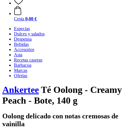
Cesta
0,00 €
Especias
Dulces y salados
Despensa
Bebidas
Accesorios
Asia
Recetas caseras
Barbacoa
Marcas
Ofertas
Ankertee
Té Oolong - Creamy
Peach - Bote, 140 g
Oolong delicado con notas cremosas de
vainilla