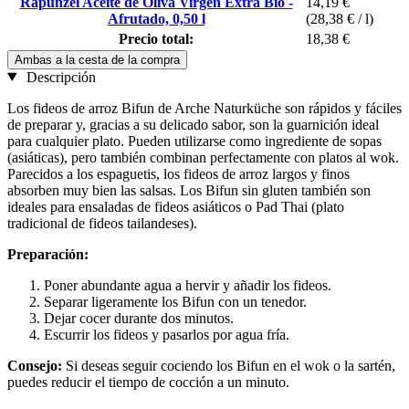
Rapunzel Aceite de Oliva Virgen Extra Bio -
14,19 €
Afrutado, 0,50 l
(28,38 € / l)
Precio total:
18,38 €
Ambas a la cesta de la compra
Descripción
Los fideos de arroz Bifun de Arche Naturküche son rápidos y fáciles
de preparar y, gracias a su delicado sabor, son la guarnición ideal
para cualquier plato. Pueden utilizarse como ingrediente de sopas
(asiáticas), pero también combinan perfectamente con platos al wok.
Parecidos a los espaguetis, los fideos de arroz largos y finos
absorben muy bien las salsas. Los Bifun sin gluten también son
ideales para ensaladas de fideos asiáticos o Pad Thai (plato
tradicional de fideos tailandeses).
Preparación:
Poner abundante agua a hervir y añadir los fideos.
Separar ligeramente los Bifun con un tenedor.
Dejar cocer durante dos minutos.
Escurrir los fideos y pasarlos por agua fría.
Consejo:
Si deseas seguir cociendo los Bifun en el wok o la sartén,
puedes reducir el tiempo de cocción a un minuto.