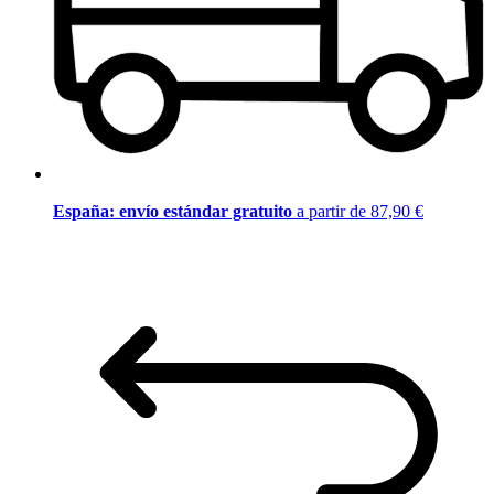
España: envío estándar gratuito
a partir de 87,90 €