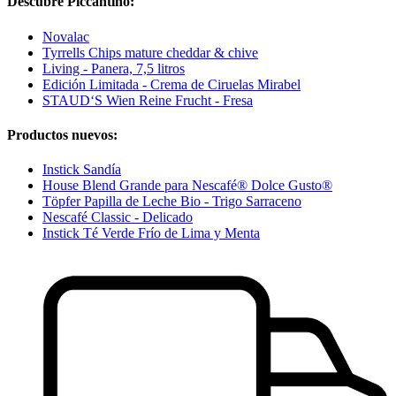
Descubre Piccantino:
Novalac
Tyrrells Chips mature cheddar & chive
Living - Panera, 7,5 litros
Edición Limitada - Crema de Ciruelas Mirabel
STAUD‘S Wien Reine Frucht - Fresa
Productos nuevos:
Instick Sandía
House Blend Grande para Nescafé® Dolce Gusto®
Töpfer Papilla de Leche Bio - Trigo Sarraceno
Nescafé Classic - Delicado
Instick Té Verde Frío de Lima y Menta