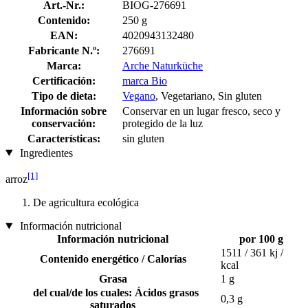
Art.-Nr.:
BIOG-276691
Contenido:
250 g
EAN:
4020943132480
Fabricante N.º:
276691
Marca:
Arche Naturküche
Certificación:
marca Bio
Tipo de dieta:
Vegano
, Vegetariano, Sin gluten
Información sobre
Conservar en un lugar fresco, seco y
conservación:
protegido de la luz
Características:
sin gluten
Ingredientes
[1]
arroz
De agricultura ecológica
Información nutricional
Información nutricional
por 100 g
1511 / 361 kj /
Contenido energético / Calorías
kcal
Grasa
1 g
del cual/de los cuales: Ácidos grasos
0,3 g
saturados