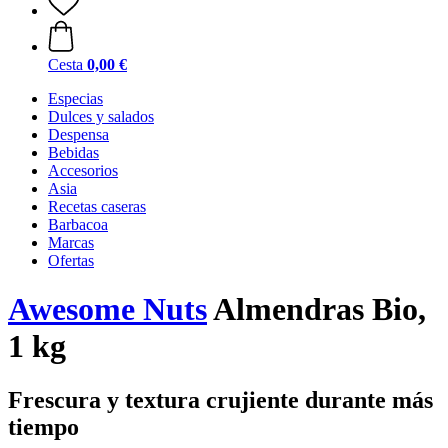
Cesta
0,00 €
Especias
Dulces y salados
Despensa
Bebidas
Accesorios
Asia
Recetas caseras
Barbacoa
Marcas
Ofertas
Awesome Nuts
Almendras Bio,
1 kg
Frescura y textura crujiente durante más
tiempo