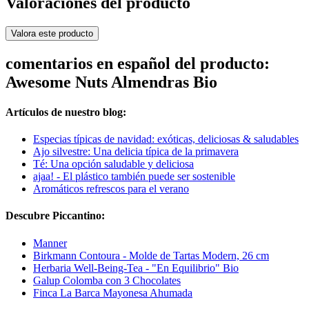
Valoraciones del producto
Valora este producto
comentarios en español del producto:
Awesome Nuts Almendras Bio
Artículos de nuestro blog:
Especias típicas de navidad: exóticas, deliciosas & saludables
Ajo silvestre: Una delicia típica de la primavera
Té: Una opción saludable y deliciosa
ajaa! - El plástico también puede ser sostenible
Aromáticos refrescos para el verano
Descubre Piccantino:
Manner
Birkmann Contoura - Molde de Tartas Modern, 26 cm
Herbaria Well-Being-Tea - "En Equilibrio" Bio
Galup Colomba con 3 Chocolates
Finca La Barca Mayonesa Ahumada