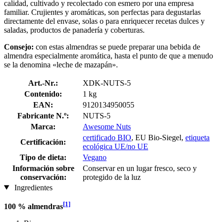
calidad, cultivado y recolectado con esmero por una empresa
familiar. Crujientes y aromáticas, son perfectas para degustarlas
directamente del envase, solas o para enriquecer recetas dulces y
saladas, productos de panadería y coberturas.
Consejo:
con estas almendras se puede preparar una bebida de
almendra especialmente aromática, hasta el punto de que a menudo
se la denomina «leche de mazapán».
Art.-Nr.:
XDK-NUTS-5
Contenido:
1 kg
EAN:
9120134950055
Fabricante N.º:
NUTS-5
Marca:
Awesome Nuts
certificado BIO
, EU Bio-Siegel,
etiqueta
Certificación:
ecológica UE/no UE
Tipo de dieta:
Vegano
Información sobre
Conservar en un lugar fresco, seco y
conservación:
protegido de la luz
Ingredientes
[1]
100 % almendras