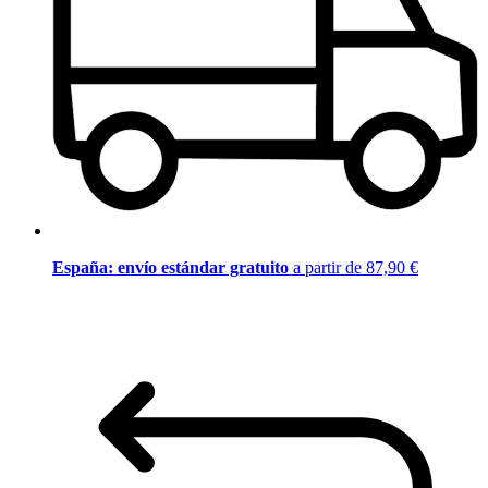
España: envío estándar gratuito
a partir de 87,90 €