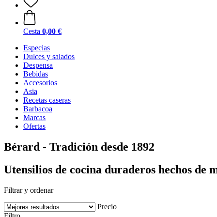
Cesta
0,00 €
Especias
Dulces y salados
Despensa
Bebidas
Accesorios
Asia
Recetas caseras
Barbacoa
Marcas
Ofertas
Bérard - Tradición desde 1892
Utensilios de cocina duraderos hechos de 
Filtrar y ordenar
Precio
Filtro