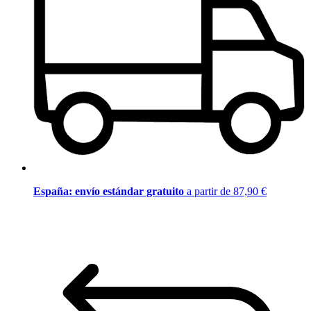
España: envío estándar gratuito
a partir de 87,90 €