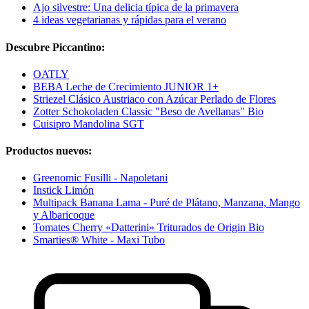
Ajo silvestre: Una delicia típica de la primavera
4 ideas vegetarianas y rápidas para el verano
Descubre Piccantino:
OATLY
BEBA Leche de Crecimiento JUNIOR 1+
Striezel Clásico Austriaco con Azúcar Perlado de Flores
Zotter Schokoladen Classic "Beso de Avellanas" Bio
Cuisipro Mandolina SGT
Productos nuevos:
Greenomic Fusilli - Napoletani
Instick Limón
Multipack Banana Lama - Puré de Plátano, Manzana, Mango
y Albaricoque
Tomates Cherry «Datterini» Triturados de Origin Bio
Smarties® White - Maxi Tubo