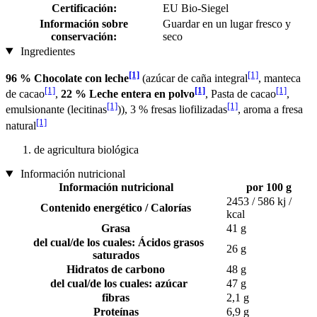
Certificación:
EU Bio-Siegel
Información sobre
Guardar en un lugar fresco y
conservación:
seco
Ingredientes
[1]
[1]
96 % Chocolate con leche
(azúcar de caña integral
, manteca
[1]
[1]
[1]
de cacao
,
22 % Leche entera en polvo
, Pasta de cacao
,
[1]
[1]
emulsionante (lecitinas
)), 3 % fresas liofilizadas
, aroma a fresa
[1]
natural
de agricultura biológica
Información nutricional
Información nutricional
por 100 g
2453 / 586 kj /
Contenido energético / Calorías
kcal
Grasa
41 g
del cual/de los cuales: Ácidos grasos
26 g
saturados
Hidratos de carbono
48 g
del cual/de los cuales: azúcar
47 g
fibras
2,1 g
Proteínas
6,9 g