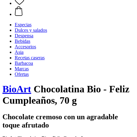
Especias
Dulces y salados
Despensa
Bebidas
Accesorios
Asia
Recetas caseras
Barbacoa
Marcas
Ofertas
BioArt
Chocolatina Bio - Feliz
Cumpleaños, 70 g
Chocolate cremoso con un agradable
toque afrutado