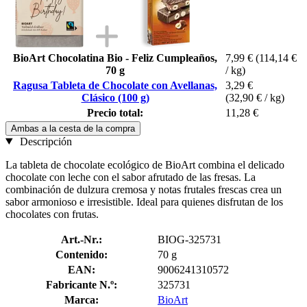
BioArt Chocolatina Bio - Feliz Cumpleaños,
7,99 €
(114,14 €
70 g
/ kg)
Ragusa Tableta de Chocolate con Avellanas,
3,29 €
Clásico (100 g)
(32,90 € / kg)
Precio total:
11,28 €
Ambas a la cesta de la compra
Descripción
La tableta de chocolate ecológico de BioArt combina el delicado
chocolate con leche con el sabor afrutado de las fresas. La
combinación de dulzura cremosa y notas frutales frescas crea un
sabor armonioso e irresistible. Ideal para quienes disfrutan de los
chocolates con frutas.
Art.-Nr.:
BIOG-325731
Contenido:
70 g
EAN:
9006241310572
Fabricante N.º:
325731
Marca:
BioArt