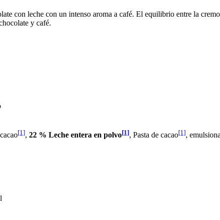
ate con leche con un intenso aroma a café. El equilibrio entre la cremo
chocolate y café.
o
[1]
[1]
[1]
 cacao
,
22 % Leche entera en polvo
, Pasta de cacao
, emulsiona
l