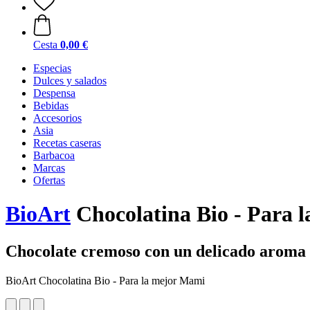
Cesta
0,00 €
Especias
Dulces y salados
Despensa
Bebidas
Accesorios
Asia
Recetas caseras
Barbacoa
Marcas
Ofertas
BioArt
Chocolatina Bio - Para l
Chocolate cremoso con un delicado aroma 
BioArt Chocolatina Bio - Para la mejor Mami