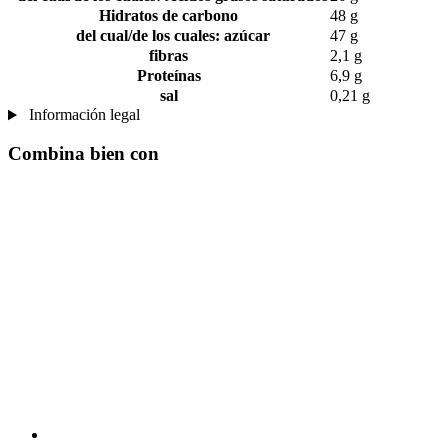
Hidratos de carbono
48 g
del cual/de los cuales: azúcar
47 g
fibras
2,1 g
Proteínas
6,9 g
sal
0,21 g
Información legal
Combina bien con