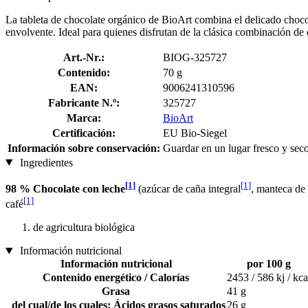
La tableta de chocolate orgánico de BioArt combina el delicado chocol
envolvente. Ideal para quienes disfrutan de la clásica combinación de 
Art.-Nr.:
BIOG-325727
Contenido:
70 g
EAN:
9006241310596
Fabricante N.º:
325727
Marca:
BioArt
Certificación:
EU Bio-Siegel
Información sobre conservación:
Guardar en un lugar fresco y sec
Ingredientes
[1]
[1]
98 % Chocolate con leche
(azúcar de caña integral
, manteca de
[1]
café
de agricultura biológica
Información nutricional
Información nutricional
por 100 g
Contenido energético / Calorías
2453 / 586 kj / kca
Grasa
41 g
del cual/de los cuales: Ácidos grasos saturados
26 g