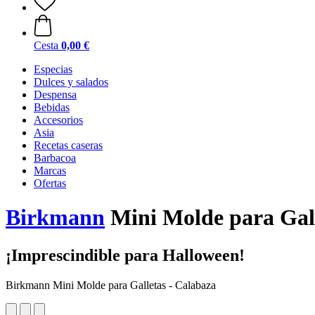
Cesta
0,00 €
Especias
Dulces y salados
Despensa
Bebidas
Accesorios
Asia
Recetas caseras
Barbacoa
Marcas
Ofertas
Birkmann
Mini Molde para Gall
¡Imprescindible para Halloween!
Birkmann Mini Molde para Galletas - Calabaza