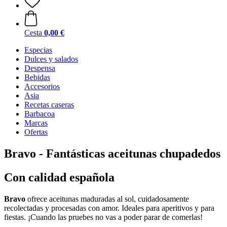
Cesta
0,00 €
Especias
Dulces y salados
Despensa
Bebidas
Accesorios
Asia
Recetas caseras
Barbacoa
Marcas
Ofertas
Bravo - Fantásticas aceitunas chupadedos
Con calidad española
Bravo
ofrece aceitunas maduradas al sol, cuidadosamente
recolectadas y procesadas con amor. Ideales para aperitivos y para
fiestas. ¡Cuando las pruebes no vas a poder parar de comerlas!