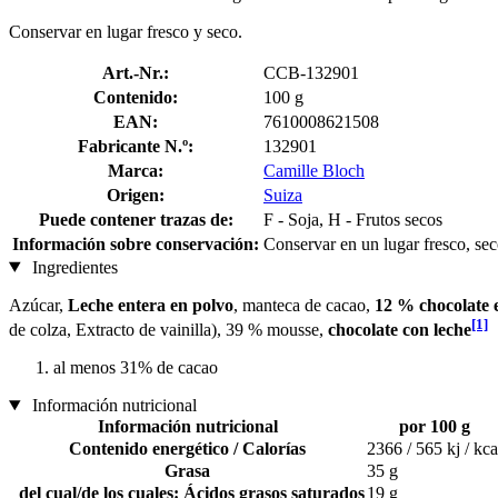
Conservar en lugar fresco y seco.
Art.-Nr.:
CCB-132901
Contenido:
100 g
EAN:
7610008621508
Fabricante N.º:
132901
Marca:
Camille Bloch
Origen:
Suiza
Puede contener trazas de:
F - Soja, H - Frutos secos
Información sobre conservación:
Conservar en un lugar fresco, sec
Ingredientes
Azúcar,
Leche entera en polvo
, manteca de cacao,
12 % chocolate 
[1]
de colza, Extracto de vainilla), 39 % mousse,
chocolate con leche
al menos 31% de cacao
Información nutricional
Información nutricional
por 100 g
Contenido energético / Calorías
2366 / 565 kj / kca
Grasa
35 g
del cual/de los cuales: Ácidos grasos saturados
19 g