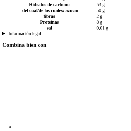
Hidratos de carbono
53 g
del cual/de los cuales: azúcar
50 g
fibras
2 g
Proteínas
8 g
sal
0,01 g
Información legal
Combina bien con