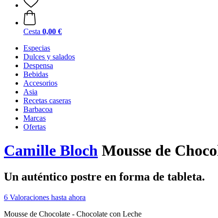
Cesta
0,00 €
Especias
Dulces y salados
Despensa
Bebidas
Accesorios
Asia
Recetas caseras
Barbacoa
Marcas
Ofertas
Camille Bloch
Mousse de Chocola
Un auténtico postre en forma de tableta.
6 Valoraciones hasta ahora
Mousse de Chocolate - Chocolate con Leche