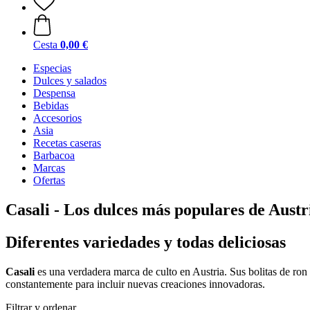
Cesta
0,00 €
Especias
Dulces y salados
Despensa
Bebidas
Accesorios
Asia
Recetas caseras
Barbacoa
Marcas
Ofertas
Casali - Los dulces más populares de Austr
Diferentes variedades y todas deliciosas
Casali
es una verdadera marca de culto en Austria. Sus bolitas de ron
constantemente para incluir nuevas creaciones innovadoras.
Filtrar y ordenar