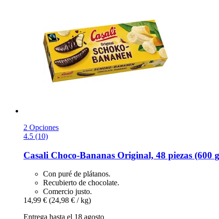
2 Opciones
4.5 (10)
Casali
Choco-​Bananas Original, 48 piezas (600 g
Con puré de plátanos.
Recubierto de chocolate.
Comercio justo.
14,99 €
(24,98 € / kg)
Entrega hasta el 18 agosto