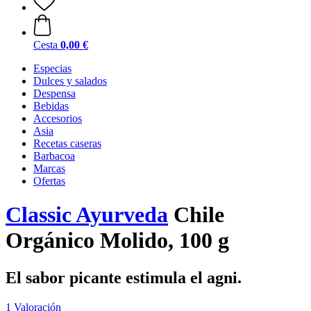
Cesta
0,00 €
Especias
Dulces y salados
Despensa
Bebidas
Accesorios
Asia
Recetas caseras
Barbacoa
Marcas
Ofertas
Classic Ayurveda
Chile
Orgánico Molido, 100 g
El sabor picante estimula el agni.
1 Valoración