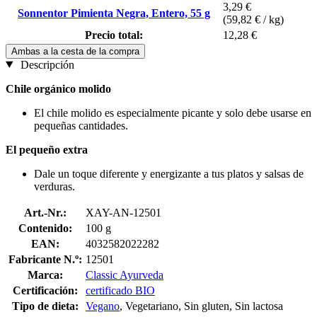
3,29 €
Sonnentor Pimienta Negra, Entero, 55 g
(59,82 € / kg)
Precio total:
12,28 €
Ambas a la cesta de la compra
Descripción
Chile orgánico molido
El chile molido es especialmente picante y solo debe usarse en
pequeñas cantidades.
El pequeño extra
Dale un toque diferente y energizante a tus platos y salsas de
verduras.
Art.-Nr.:
XAY-AN-12501
Contenido:
100 g
EAN:
4032582022282
Fabricante N.º:
12501
Marca:
Classic Ayurveda
Certificación:
certificado BIO
Tipo de dieta:
Vegano
, Vegetariano, Sin gluten, Sin lactosa