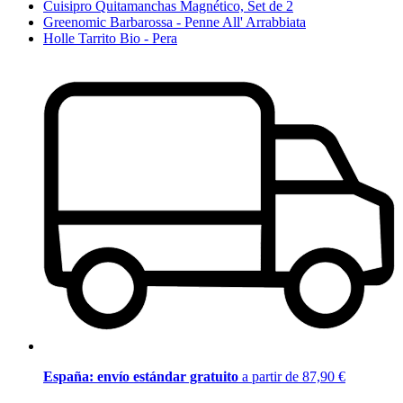
Cuisipro Quitamanchas Magnético, Set de 2
Greenomic Barbarossa - Penne All' Arrabbiata
Holle Tarrito Bio - Pera
España: envío estándar gratuito
a partir de 87,90 €