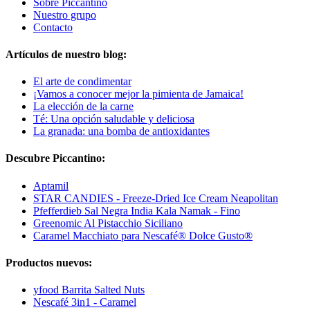
Sobre Piccantino
Nuestro grupo
Contacto
Artículos de nuestro blog:
El arte de condimentar
¡Vamos a conocer mejor la pimienta de Jamaica!
La elección de la carne
Té: Una opción saludable y deliciosa
La granada: una bomba de antioxidantes
Descubre Piccantino:
Aptamil
STAR CANDIES - Freeze-Dried Ice Cream Neapolitan
Pfefferdieb Sal Negra India Kala Namak - Fino
Greenomic Al Pistacchio Siciliano
Caramel Macchiato para Nescafé® Dolce Gusto®
Productos nuevos:
yfood Barrita Salted Nuts
Nescafé 3in1 - Caramel