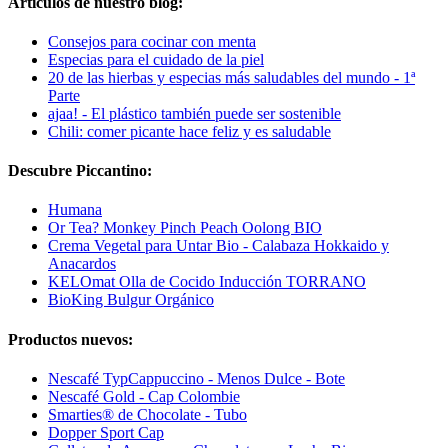
Artículos de nuestro blog:
Consejos para cocinar con menta
Especias para el cuidado de la piel
20 de las hierbas y especias más saludables del mundo - 1ª
Parte
ajaa! - El plástico también puede ser sostenible
Chili: comer picante hace feliz y es saludable
Descubre Piccantino:
Humana
Or Tea? Monkey Pinch Peach Oolong BIO
Crema Vegetal para Untar Bio - Calabaza Hokkaido y
Anacardos
KELOmat Olla de Cocido Inducción TORRANO
BioKing Bulgur Orgánico
Productos nuevos:
Nescafé TypCappuccino - Menos Dulce - Bote
Nescafé Gold - Cap Colombie
Smarties® de Chocolate - Tubo
Dopper Sport Cap