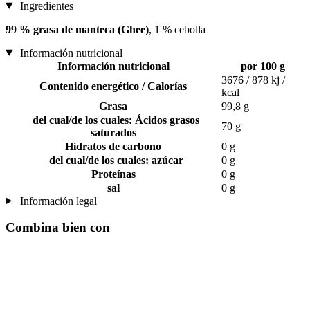
Ingredientes
99 % grasa de manteca (Ghee)
, 1 % cebolla
Información nutricional
Información nutricional
por 100 g
3676 / 878 kj /
Contenido energético / Calorías
kcal
Grasa
99,8 g
del cual/de los cuales: Ácidos grasos
70 g
saturados
Hidratos de carbono
0 g
del cual/de los cuales: azúcar
0 g
Proteínas
0 g
sal
0 g
Información legal
Combina bien con