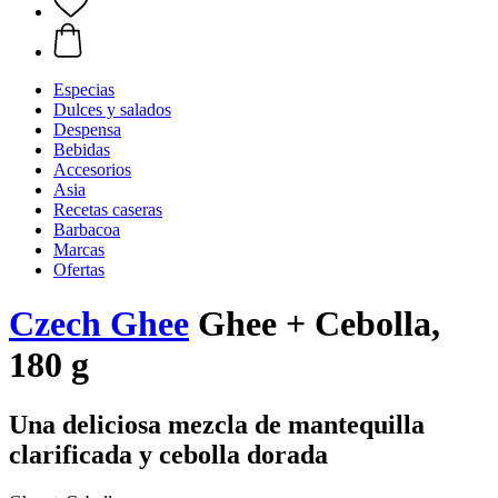
Especias
Dulces y salados
Despensa
Bebidas
Accesorios
Asia
Recetas caseras
Barbacoa
Marcas
Ofertas
Czech Ghee
Ghee + Cebolla,
180 g
Una deliciosa mezcla de mantequilla
clarificada y cebolla dorada