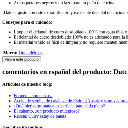
2 mosquetones negros y un lazo para un paño de cocina
¡Date el gusto con este extraordinario y excelente delantal de cocina o
Consejos para el cuidado:
Limpiar el delantal de cuero desdoblado 100% con agua tibia o f
El delantal de cuero desdoblado 100% no es adecuado para la li
El material teñido es fácil de limpiar y no requiere mantenimien
Marca:
Dutchdeluxes
Valora este producto
comentarios en español del producto: Dut
Artículos de nuestro blog:
Fermentación en casa
Aceite de semilla de calabaza de Estiria (Austria): sano y sabro
¿Qué hierba aromática es perfecta para cada plato?
El cáñamo, ¿un producto milagroso?
Receta: Curry satay de batata
Descubre Piccantino: