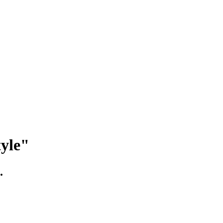
yle"
.