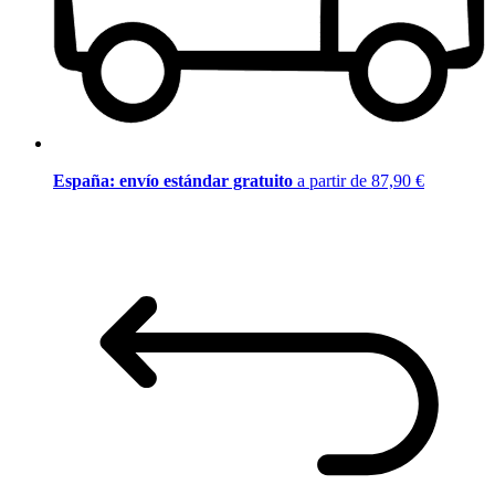
España: envío estándar gratuito
a partir de 87,90 €