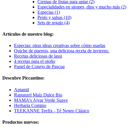
Cremas de frutas para untar (2)
Especialidades en siropes, dips y mucho más (2)
Especias (1)
Pesto y salsas (10)
Sets de regalo (4)
Artículos de nuestro blog:
Especias: otras ideas creativas sobre cómo usarlas
Quiche de puerros, una deliciosa receta de invierno.
Recetas deliciosas de lassi
4 recetas para el otoño
Pastel de Conejo de Pascua
Descubre Piccantino:
Aptamil
Rapunzel Maíz Dulce Bio
MAMA's Ajvar Verde Suave
Herbaria Comino
TEEKANNE Teefix - Té Negro Clásico
Productos nuevos: