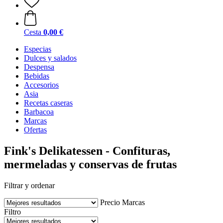
Cesta
0,00 €
Especias
Dulces y salados
Despensa
Bebidas
Accesorios
Asia
Recetas caseras
Barbacoa
Marcas
Ofertas
Fink's Delikatessen - Confituras,
mermeladas y conservas de frutas
Filtrar y ordenar
Precio
Marcas
Filtro