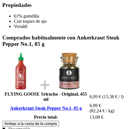
Propiedades
61% guindilla
Con toques de ajo
Versátil
Comprados habitualmente con Ankerkraut Steak
Pepper No.1, 85 g
FLYING GOOSE Sriracha - Original, 455
6,09 €
(13,38 € / l)
ml
6,99 €
Ankerkraut Steak Pepper No.1, 85 g
(82,24 € / kg)
Precio total:
13,08 €
Ambas a la cesta de la compra