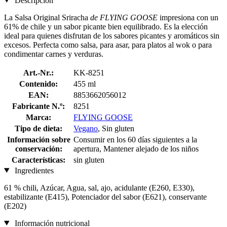
Descripción
La Salsa Original Sriracha
de FLYING GOOSE
impresiona con un
61% de chile y un sabor picante bien equilibrado. Es la elección
ideal para quienes disfrutan de los sabores picantes y aromáticos sin
excesos. Perfecta como salsa, para asar, para platos al wok o para
condimentar carnes y verduras.
Art.-Nr.:
KK-8251
Contenido:
455 ml
EAN:
8853662056012
Fabricante N.º:
8251
Marca:
FLYING GOOSE
Tipo de dieta:
Vegano
, Sin gluten
Información sobre
Consumir en los 60 días siguientes a la
conservación:
apertura, Mantener alejado de los niños
Características:
sin gluten
Ingredientes
61 % chili, Azúcar, Agua, sal, ajo, acidulante (E260, E330),
estabilizante (E415), Potenciador del sabor (E621), conservante
(E202)
Información nutricional