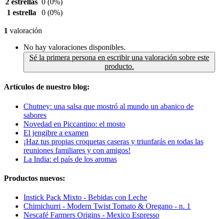
2 estrellas
0
(0%)
1 estrella
0
(0%)
1
valoración
No hay valoraciones disponibles.
Sé la primera persona en escribir una valoración sobre este
producto.
Artículos de nuestro blog:
Chutney: una salsa que mostró al mundo un abanico de
sabores
Novedad en Piccantino: el mosto
El jengibre a examen
¡Haz tus propias croquetas caseras y triunfarás en todas las
reuniones familiares y con amigos!
La India: el país de los aromas
Productos nuevos:
Instick Pack Mixto - Bebidas con Leche
Chimichurri - Modern Twist Tomato & Oregano - n. 1
Nescafé Farmers Origins - Mexico Espresso