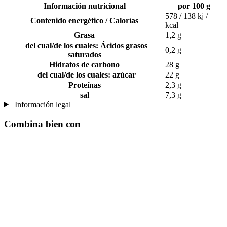
Información nutricional
por 100 g
578 / 138 kj /
Contenido energético / Calorías
kcal
Grasa
1,2 g
del cual/de los cuales: Ácidos grasos
0,2 g
saturados
Hidratos de carbono
28 g
del cual/de los cuales: azúcar
22 g
Proteínas
2,3 g
sal
7,3 g
Información legal
Combina bien con