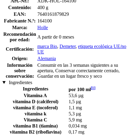
Art.-Nr.:
XDK-HOL-164100
Contenido:
400 g
EAN:
7640161879829
Fabricante N.º:
164100
Marca:
Holle
Recomendación
A partir de 0 meses
por edad:
marca Bio
,
Demeter
,
etiqueta ecológica UE/no
Certificación:
UE
Origen:
Alemania
Información
Consumir en las 3 semanas siguientes a su
sobre
apertura, Conservar correctamente cerrado,
conservación:
Guardar en un lugar fresco y seco
Ingredientes
[1]
Ingredientes
por 100 ml
Vitamina A
53,6 µg
vitamina D (calciferol)
1,5 µg
vitamina E (tocoferol)
1,1 mg
vitamina k
5,3 µg
Vitamina C
5,9 mg
vitamina B1 (tiamina)
0,034 mg
vitamina B2 (riboflavina)
0,17 mg