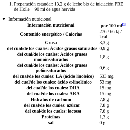
Preparación estándar: 13,2 g de leche bio de iniciación PRE
de Holle + 90 ml de agua hervida
Información nutricional
[1]
Información nutricional
por 100 ml
276 / 66 kj /
Contenido energético / Calorías
kcal
Grasa
3,3 g
del cual/de los cuales: Ácidos grasos saturados
0,9 g
del cual/de los cuales: Ácidos grasos
1,8 g
monoinsaturados
del cual/de los cuales: Ácidos grasos
0,6 g
poliinsaturados
del cual/de los cuales: LA (ácido linoleico)
533 mg
del cual/de los cuales: ácido α-linolénico
53 mg
del cual/de los cuales: DHA
15 mg
del cual/de los cuales: ARA
15 mg
Hidratos de carbono
7,8 g
del cual/de los cuales: azúcar
7,8 g
del cual/de los cuales: lactosa
7,8 g
Proteínas
1,3 g
sal
0 g