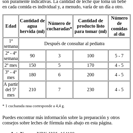
son puramente indicativas. La cantidad de leche que toma un bebé
en cada comida es individual y, a menudo, varía de un día a otro.
Número
Cantidad de
Cantidad de
Número de
de
Edad
agua
producto listo
cucharadas*
comidas
hervida (ml)
para tomar (ml)
al día
1ª
Después de consultar al pediatra
semana
2ª - 4ª
90
3
100
5 - 7
semana
2º mes
150
5
170
4 - 5
3º - 4º
180
6
200
4 - 5
mes
A partir
del 5º
210
7
230
4 - 5
mes
* 1 cucharada rasa corresponde a 4,4 g.
Puedes encontrar más información sobre la preparación y otros
consejos sobre leches de fórmula más abajo en esta página.