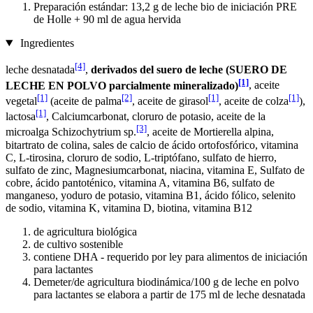
Preparación estándar: 13,2 g de leche bio de iniciación PRE
de Holle + 90 ml de agua hervida
Ingredientes
[4]
leche desnatada
,
derivados del suero de leche (SUERO DE
[1]
LECHE EN POLVO parcialmente mineralizado)
, aceite
[1]
[2]
[1]
[1]
vegetal
(aceite de palma
, aceite de girasol
, aceite de colza
),
[1]
lactosa
, Calciumcarbonat, cloruro de potasio, aceite de la
[3]
microalga Schizochytrium sp.
, aceite de Mortierella alpina,
bitartrato de colina, sales de calcio de ácido ortofosfórico, vitamina
C, L-tirosina, cloruro de sodio, L-triptófano, sulfato de hierro,
sulfato de zinc, Magnesiumcarbonat, niacina, vitamina E, Sulfato de
cobre, ácido pantoténico, vitamina A, vitamina B6, sulfato de
manganeso, yoduro de potasio, vitamina B1, ácido fólico, selenito
de sodio, vitamina K, vitamina D, biotina, vitamina B12
de agricultura biológica
de cultivo sostenible
contiene DHA - requerido por ley para alimentos de iniciación
para lactantes
Demeter/de agricultura biodinámica/100 g de leche en polvo
para lactantes se elabora a partir de 175 ml de leche desnatada