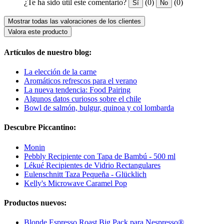
¿Te ha sido útil este comentario?
(0)
(0)
Sí
No
Mostrar todas las valoraciones de los clientes
Valora este producto
Artículos de nuestro blog:
La elección de la carne
Aromáticos refrescos para el verano
La nueva tendencia: Food Pairing
Algunos datos curiosos sobre el chile
Bowl de salmón, bulgur, quinoa y col lombarda
Descubre Piccantino:
Monin
Pebbly Recipiente con Tapa de Bambú - 500 ml
Lékué Recipientes de Vidrio Rectangulares
Eulenschnitt Taza Pequeña - Glücklich
Kelly's Microwave Caramel Pop
Productos nuevos:
Blonde Espresso Roast Big Pack para Nespresso®