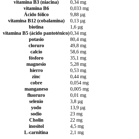
vitamina B3 (niacina)
0,34 mg
vitamina B6
0,033 mg
Ácido fólico
9,88 µg
vitamina B12 (cobalamina)
0,13 µg
biotina
1,6 µg
vitamina B5 (ácido pantoténico)
0,34 mg
potasio
80,4 mg
cloruro
49,8 mg
calcio
58,6 mg
fósforo
35,1 mg
magnesio
5,28 mg
hierro
0,53 mg
zinc
0,44 mg
cobre
0,054 mg
manganeso
0,005 mg
fluoruro
0,01 mg
selenio
3,8 µg
yodo
13,9 µg
sodio
23 mg
Cholin
22 mg
inositol
4,5 mg
L-carnitina
2,1 mg