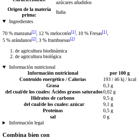
azúcares añadidos
Origen de la materia
Italia
prima:
Ingredientes
[1]
[1]
[1]
70 % manzana
, 12 % melocotón
, 10 % Fresas
,
[2]
[2]
5 % arándanos
, 3 % frambuesas
de agricultura biodinámica
de agricultura biológica
Información nutricional
Información nutricional
por 100 g
Contenido energético / Calorías
193 / 46 kj / kcal
Grasa
0,3 g
del cual/de los cuales: Ácidos grasos saturados
0,02 g
Hidratos de carbono
9,5 g
del cual/de los cuales: azúcar
9,1 g
Proteínas
0,5 g
sal
0 g
Información legal
Combina bien con