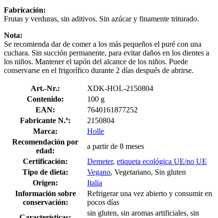
Fabricación:
Frutas y verduras, sin aditivos. Sin azúcar y finamente triturado.
Nota:
Se recomienda dar de comer a los más pequeños el puré con una
cuchara. Sin succión permanente, para evitar daños en los dientes a
los niños. Mantener el tapón del alcance de los niños. Puede
conservarse en el frigorífico durante 2 días después de abrirse.
Art.-Nr.:
XDK-HOL-2150804
Contenido:
100 g
EAN:
7640161877252
Fabricante N.º:
2150804
Marca:
Holle
Recomendación por
a partir de 8 meses
edad:
Certificación:
Demeter
,
etiqueta ecológica UE/no UE
Tipo de dieta:
Vegano
, Vegetariano, Sin gluten
Origen:
Italia
Información sobre
Refrigerar una vez abierto y consumir en
conservación:
pocos días
sin gluten, sin aromas artificiales, sin
Características: