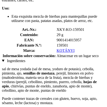
entrantes, carnes, etc.
Uso:
Esta exquisita mezcla de hierbas para mantequillas puede
utilzarse con pasta, patatas asadas, platos de arroz, etc.
Art.-Nr.:
XKY-KO-159501
Contenido:
29 g
EAN:
9001414015957
Fabricante N.º:
159501
Marca:
KOTÁNYI
Información sobre conservación:
Almacenar en un lugar seco
Ingredientes
sal de mesa yodada (sal de mesa, yoduro de potasio), cebolla,
pimienta, ajo,
semillas de mostaza
, perejil, limones en polvo
(maltodextrina, materia seca de la fruta), mezcla de hierbas y
verduras (perejil, cebollino, pimiento, puerro, cebolla,
hojas de
apio
, chirivías, puntas de eneldo, zanahoria, apio de monte),
cebollino, apio de monte, puntas de eneldo
Puede contener trazas de cereales con gluten, huevo, soja, apio,
sésamo, leche (lactosa) y mostaza.