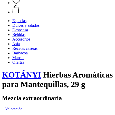
Especias
Dulces y salados
Despensa
Bebidas
Accesorios
Asia
Recetas caseras
Barbacoa
Marcas
Ofertas
KOTÁNYI
Hierbas Aromáticas
para Mantequillas, 29 g
Mezcla extraordinaria
1 Valoración