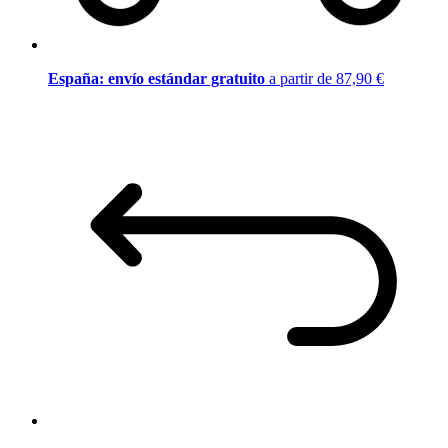
España: envío estándar gratuito
a partir de 87,90 €