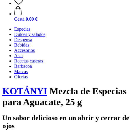
Cesta
0,00 €
Especias
Dulces y salados
Despensa
Bebidas
Accesorios
Asia
Recetas caseras
Barbacoa
Marcas
Ofertas
KOTÁNYI
Mezcla de Especias
para Aguacate, 25 g
Un sabor delicioso en un abrir y cerrar de
ojos