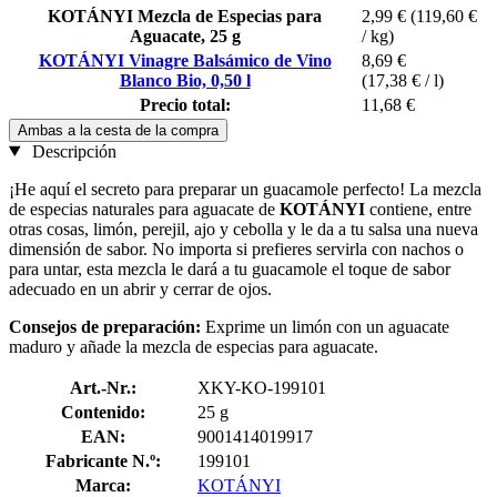
KOTÁNYI Mezcla de Especias para
2,99 €
(119,60 €
Aguacate, 25 g
/ kg)
KOTÁNYI Vinagre Balsámico de Vino
8,69 €
Blanco Bio, 0,50 l
(17,38 € / l)
Precio total:
11,68 €
Ambas a la cesta de la compra
Descripción
¡He aquí el secreto para preparar un guacamole perfecto! La mezcla
de especias naturales para aguacate de
KOTÁNYI
contiene, entre
otras cosas, limón, perejil, ajo y cebolla y le da a tu salsa una nueva
dimensión de sabor. No importa si prefieres servirla con nachos o
para untar, esta mezcla le dará a tu guacamole el toque de sabor
adecuado en un abrir y cerrar de ojos.
Consejos de preparación:
Exprime un limón con un aguacate
maduro y añade la mezcla de especias para aguacate.
Art.-Nr.:
XKY-KO-199101
Contenido:
25 g
EAN:
9001414019917
Fabricante N.º:
199101
Marca:
KOTÁNYI