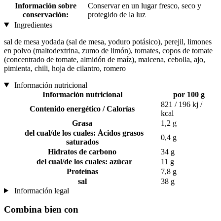
Información sobre
Conservar en un lugar fresco, seco y
conservación:
protegido de la luz
Ingredientes
sal de mesa yodada (sal de mesa, yoduro potásico), perejil, limones
en polvo (maltodextrina, zumo de limón), tomates, copos de tomate
(concentrado de tomate, almidón de maíz), maicena, cebolla, ajo,
pimienta, chili, hoja de cilantro, romero
Información nutricional
Información nutricional
por 100 g
821 / 196 kj /
Contenido energético / Calorías
kcal
Grasa
1,2 g
del cual/de los cuales: Ácidos grasos
0,4 g
saturados
Hidratos de carbono
34 g
del cual/de los cuales: azúcar
11 g
Proteínas
7,8 g
sal
38 g
Información legal
Combina bien con