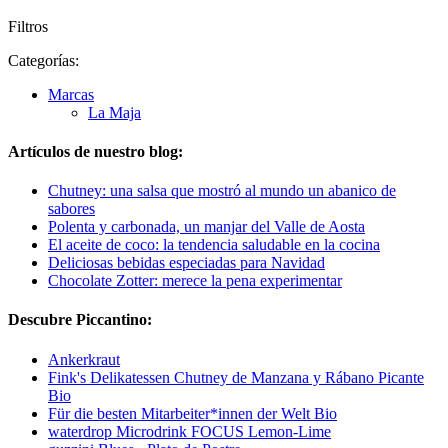
Filtros
Categorías:
Marcas
La Maja
Artículos de nuestro blog:
Chutney: una salsa que mostró al mundo un abanico de
sabores
Polenta y carbonada, un manjar del Valle de Aosta
El aceite de coco: la tendencia saludable en la cocina
Deliciosas bebidas especiadas para Navidad
Chocolate Zotter: merece la pena experimentar
Descubre Piccantino:
Ankerkraut
Fink's Delikatessen Chutney de Manzana y Rábano Picante
Bio
Für die besten Mitarbeiter*innen der Welt Bio
waterdrop Microdrink FOCUS Lemon-Lime