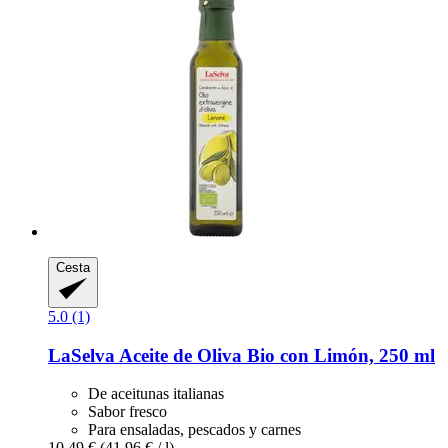
Cesta
5.0 (1)
LaSelva
Aceite de Oliva Bio con Limón, 250 ml
De aceitunas italianas
Sabor fresco
Para ensaladas, pescados y carnes
10,49 €
(41,96 € / l)