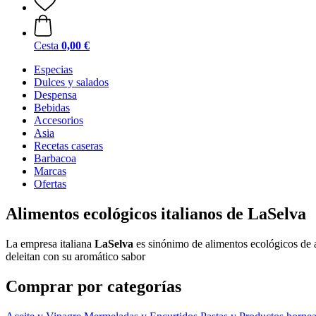
Cesta
0,00 €
Especias
Dulces y salados
Despensa
Bebidas
Accesorios
Asia
Recetas caseras
Barbacoa
Marcas
Ofertas
Alimentos ecológicos italianos de LaSelva
La empresa italiana
LaSelva
es sinónimo de alimentos ecológicos de a
deleitan con su aromático sabor
Comprar por categorías