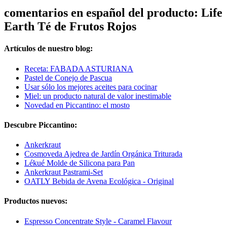
comentarios en español del producto: Life
Earth Té de Frutos Rojos
Artículos de nuestro blog:
Receta: FABADA ASTURIANA
Pastel de Conejo de Pascua
Usar sólo los mejores aceites para cocinar
Miel: un producto natural de valor inestimable
Novedad en Piccantino: el mosto
Descubre Piccantino:
Ankerkraut
Cosmoveda Ajedrea de Jardín Orgánica Triturada
Lékué Molde de Silicona para Pan
Ankerkraut Pastrami-Set
OATLY Bebida de Avena Ecológica - Original
Productos nuevos:
Espresso Concentrate Style - Caramel Flavour