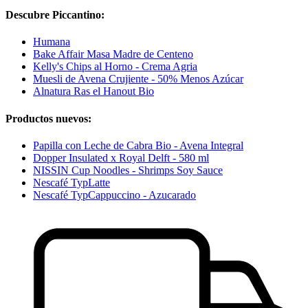
Descubre Piccantino:
Humana
Bake Affair Masa Madre de Centeno
Kelly's Chips al Horno - Crema Agria
Muesli de Avena Crujiente - 50% Menos Azúcar
Alnatura Ras el Hanout Bio
Productos nuevos:
Papilla con Leche de Cabra Bio - Avena Integral
Dopper Insulated x Royal Delft - 580 ml
NISSIN Cup Noodles - Shrimps Soy Sauce
Nescafé TypLatte
Nescafé TypCappuccino - Azucarado