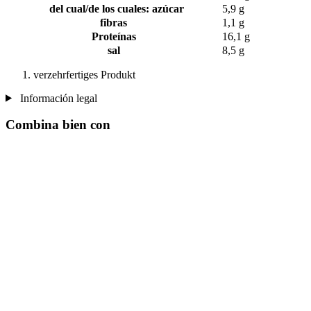
del cual/de los cuales: azúcar
5,9 g
fibras
1,1 g
Proteínas
16,1 g
sal
8,5 g
verzehrfertiges Produkt
Información legal
Combina bien con