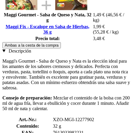
Maggi Gourmet - Salsa de Queso y Nata, 32
1,49 €
(46,56 € /
g
kg)
Maggi Fix - Escalope en Salsa de Hierbas,
1,99 €
36 g
(55,28 € / kg)
Precio total:
3,48 €
Ambas a la cesta de la compra
Descripción
Maggi's Gourmet - Salsa de Queso y Nata es la elección ideal para
los amantes de los sabores cremosos y delicados. Perfecta con
verduras, pasta, tortellini o ñoquis, aporta a cada plato una nota rica
y envolvente. También es excelente para gratinar pasta, verduras y
patatas asadas. Con un mínimo esfuerzo obtendrás una salsa suave y
sabrosa.
Consejo de preparación:
Mezclar el contenido de la bolsa con 200
ml de agua fría, llevar a ebullición y cocer durante 1 minuto. Añadir
50 ml de nata y calentar.
Art.-Nr.:
XZO-MGI-12277902
Contenido:
32 g
EAN:
7613033982231