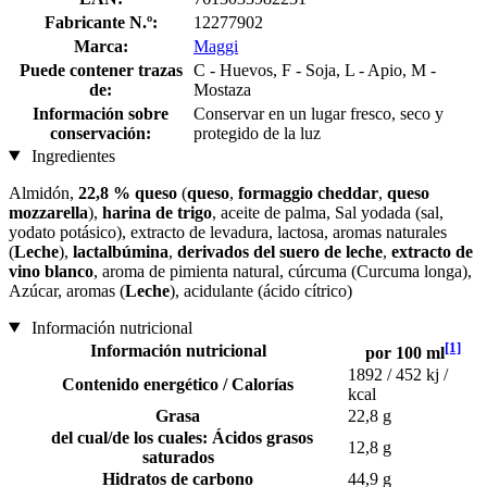
Fabricante N.º:
12277902
Marca:
Maggi
Puede contener trazas
C - Huevos, F - Soja, L - Apio, M -
de:
Mostaza
Información sobre
Conservar en un lugar fresco, seco y
conservación:
protegido de la luz
Ingredientes
Almidón,
22,8 % queso
(
queso
,
formaggio cheddar
,
queso
mozzarella
),
harina de trigo
, aceite de palma, Sal yodada (sal,
yodato potásico), extracto de levadura, lactosa, aromas naturales
(
Leche
),
lactalbúmina
,
derivados del suero de leche
,
extracto de
vino blanco
, aroma de pimienta natural, cúrcuma (Curcuma longa),
Azúcar, aromas (
Leche
), acidulante (ácido cítrico)
Información nutricional
[1]
Información nutricional
por 100 ml
1892 / 452 kj /
Contenido energético / Calorías
kcal
Grasa
22,8 g
del cual/de los cuales: Ácidos grasos
12,8 g
saturados
Hidratos de carbono
44,9 g