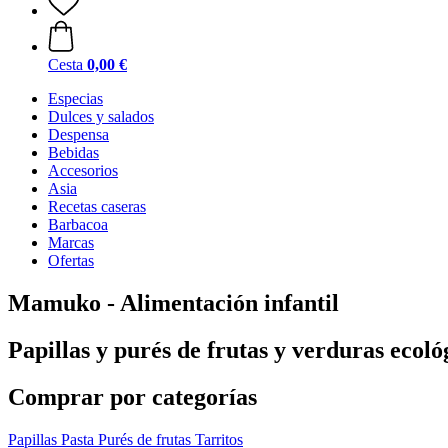
Cesta
0,00 €
Especias
Dulces y salados
Despensa
Bebidas
Accesorios
Asia
Recetas caseras
Barbacoa
Marcas
Ofertas
Mamuko - Alimentación infantil
Papillas y purés de frutas y verduras ecoló
Comprar por categorías
Papillas
Pasta
Purés de frutas
Tarritos