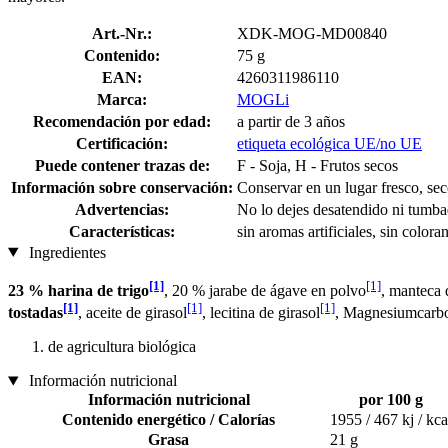
Art.-Nr.:
XDK-MOG-MD00840
Contenido:
75 g
EAN:
4260311986110
Marca:
MOGLi
Recomendación por edad:
a partir de 3 años
Certificación:
etiqueta ecológica UE/no UE
Puede contener trazas de:
F - Soja, H - Frutos secos
Información sobre conservación:
Conservar en un lugar fresco, sec
Advertencias:
No lo dejes desatendido ni tumbad
Características:
sin aromas artificiales, sin coloran
Ingredientes
[1]
[1]
23 % harina de trigo
, 20 % jarabe de ágave en polvo
, manteca 
[1]
[1]
[1]
tostadas
, aceite de girasol
, lecitina de girasol
, Magnesiumcarbon
de agricultura biológica
Información nutricional
Información nutricional
por 100 g
Contenido energético / Calorías
1955 / 467 kj / kca
Grasa
21 g