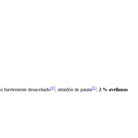
[1]
[1]
ao fuertemente desaceitado
, almidón de patata
,
2 % avellanas