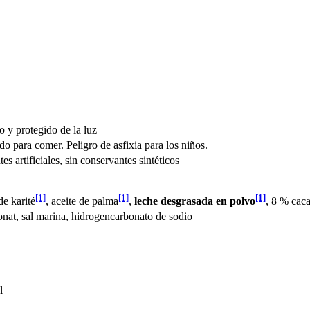
o y protegido de la luz
o para comer. Peligro de asfixia para los niños.
tes artificiales, sin conservantes sintéticos
[1]
[1]
[1]
de karité
, aceite de palma
,
leche desgrasada en polvo
, 8 % cac
at, sal marina, hidrogencarbonato de sodio
l