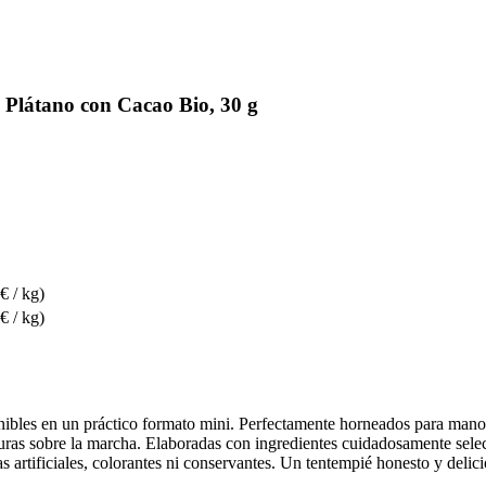
látano con Cacao Bio, 30 g
€ / kg)
€ / kg)
bles en un práctico formato mini. Perfectamente horneados para manos p
ras sobre la marcha. Elaboradas con ingredientes cuidadosamente selecc
 artificiales, colorantes ni conservantes. Un tentempié honesto y delic