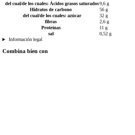
del cual/de los cuales: Ácidos grasos saturados
9,6 g
Hidratos de carbono
56 g
del cual/de los cuales: azúcar
32 g
fibras
2,6 g
Proteínas
11 g
sal
0,52 g
Información legal
Combina bien con