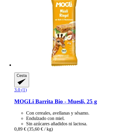
Cesta
3.0 (1)
MOGLi
Barrita Bio -​ Muesli, 25 g
Con cereales, avellanas y sésamo.
Endulzado con miel.
Sin azúcares añadidos ni lactosa.
0,89 €
(35,60 € / kg)