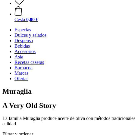
Cesta
0,00 €
Especias
Dulces y salados
Despensa
Bebidas
Accesorios
Asia
Recetas caseras
Barbacoa
Marcas
Ofertas
Muraglia
A Very Old Story
La familia Muraglia produce aceite de oliva con métodos tradicionales
calidad.
Filtrar y ordenar