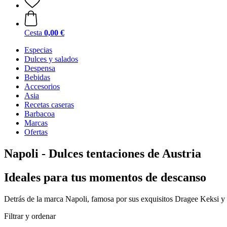
Cesta
0,00 €
Especias
Dulces y salados
Despensa
Bebidas
Accesorios
Asia
Recetas caseras
Barbacoa
Marcas
Ofertas
Napoli - Dulces tentaciones de Austria
Ideales para tus momentos de descanso
Detrás de la marca Napoli, famosa por sus exquisitos Dragee Keksi 
Filtrar y ordenar