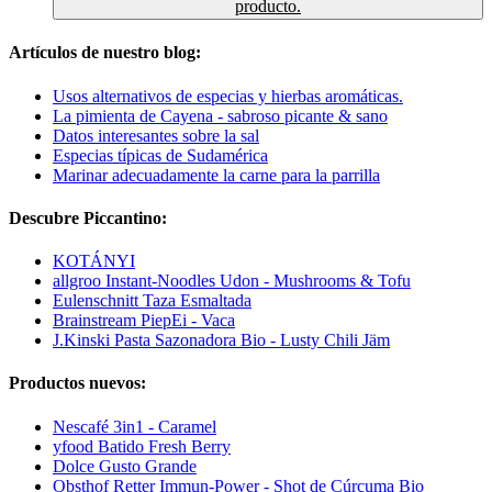
producto.
Artículos de nuestro blog:
Usos alternativos de especias y hierbas aromáticas.
La pimienta de Cayena - sabroso picante & sano
Datos interesantes sobre la sal
Especias típicas de Sudamérica
Marinar adecuadamente la carne para la parrilla
Descubre Piccantino:
KOTÁNYI
allgroo Instant-Noodles Udon - Mushrooms & Tofu
Eulenschnitt Taza Esmaltada
Brainstream PiepEi - Vaca
J.Kinski Pasta Sazonadora Bio - Lusty Chili Jäm
Productos nuevos:
Nescafé 3in1 - Caramel
yfood Batido Fresh Berry
Dolce Gusto Grande
Obsthof Retter Immun-Power - Shot de Cúrcuma Bio