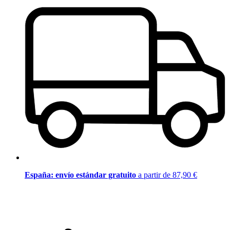
España: envío estándar gratuito
a partir de 87,90 €