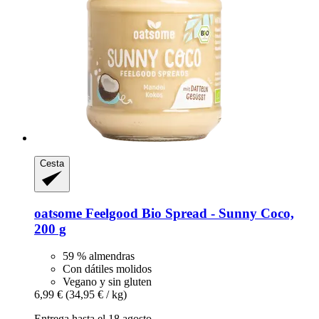
Cesta
oatsome
Feelgood Bio Spread -​ Sunny Coco,
200 g
59 % almendras
Con dátiles molidos
Vegano y sin gluten
6,99 €
(34,95 € / kg)
Entrega hasta el 18 agosto