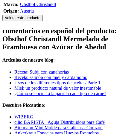
Marca:
Obsthof Christandl
Origen:
Austria
Valora este producto
comentarios en español del producto:
Obsthof Christandl Mermelada de
Frambuesa con Azúcar de Abedul
Artículos de nuestro blog:
Receta: Subji con zanahorias
Receta: salmón con miel y cardamomo
Usos de los diferentes tipos de aceite - Parte 1
Miel: un producto natural de valor inestimable
¿Cómo se cocina a la parrilla cada tipo de carne?
Descubre Piccantino:
WIBERG
cilio BARISTA - Aguja Distribuidora para Café
Birkmann Mini Molde para Galletas - Corazón
Ankerkraut Especias para Huevos Revueltos