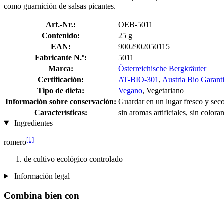
como guarnición de salsas picantes.
Art.-Nr.:
OEB-5011
Contenido:
25 g
EAN:
9002902050115
Fabricante N.º:
5011
Marca:
Österreichische Bergkräuter
Certificación:
AT-BIO-301
,
Austria Bio Garant
Tipo de dieta:
Vegano
, Vegetariano
Información sobre conservación:
Guardar en un lugar fresco y sec
Características:
sin aromas artificiales, sin colora
Ingredientes
[1]
romero
de cultivo ecológico controlado
Información legal
Combina bien con