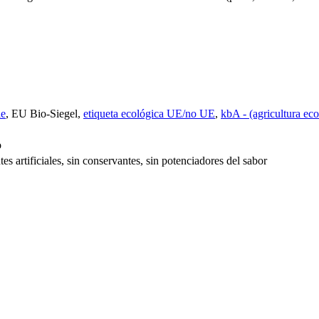
ie
, EU Bio-Siegel,
etiqueta ecológica UE/no UE
,
kbA - (agricultura ec
o
ntes artificiales, sin conservantes, sin potenciadores del sabor