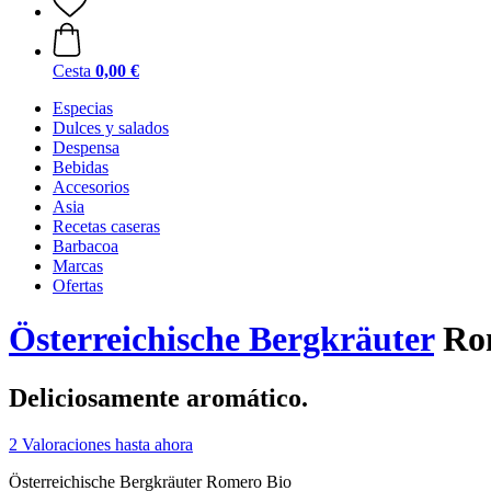
Cesta
0,00 €
Especias
Dulces y salados
Despensa
Bebidas
Accesorios
Asia
Recetas caseras
Barbacoa
Marcas
Ofertas
Österreichische Bergkräuter
Rom
Deliciosamente aromático.
2 Valoraciones hasta ahora
Österreichische Bergkräuter Romero Bio