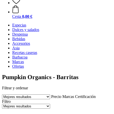
Cesta
0,00 €
Especias
Dulces y salados
Despensa
Bebidas
Accesorios
Asia
Recetas caseras
Barbacoa
Marcas
Ofertas
Pumpkin Organics - Barritas
Filtrar y ordenar
Precio
Marcas
Certificación
Filtro