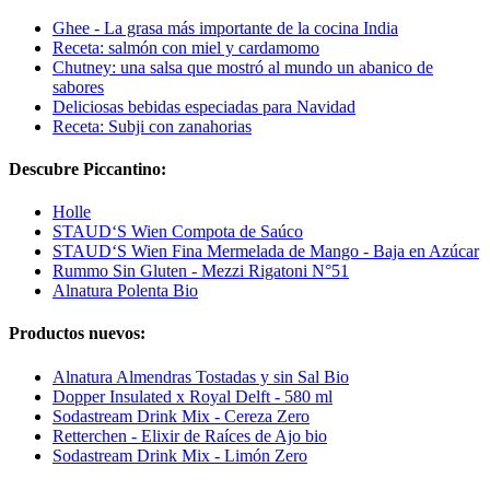
Ghee - La grasa más importante de la cocina India
Receta: salmón con miel y cardamomo
Chutney: una salsa que mostró al mundo un abanico de
sabores
Deliciosas bebidas especiadas para Navidad
Receta: Subji con zanahorias
Descubre Piccantino:
Holle
STAUD‘S Wien Compota de Saúco
STAUD‘S Wien Fina Mermelada de Mango - Baja en Azúcar
Rummo Sin Gluten - Mezzi Rigatoni N°51
Alnatura Polenta Bio
Productos nuevos:
Alnatura Almendras Tostadas y sin Sal Bio
Dopper Insulated x Royal Delft - 580 ml
Sodastream Drink Mix - Cereza Zero
Retterchen - Elixir de Raíces de Ajo bio
Sodastream Drink Mix - Limón Zero