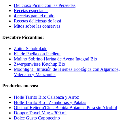
Delicioso Picnic con las Perseidas
Recetas especiadas
4 recetas para el otoño
Recetas deliciosas de lassi
Mitos sobre las conservas
Descubre Piccantino:
Zotter Schokolade
Kit de Paella con Paellera
Mulino Sobrino Harina de Avena Integral Bio
Zwergenwiese Ketchup Bio
Moonlight - Infusión de Hierbas Ecológica con Algarroba,
Valeriana y Manzanilla
Productos nuevos:
Holle Tarrito Bio: Calabaza y Arroz
Holle Tarrito Bio - Zanahorias y Patatas
Obsthof Retter o'Cin - Bebida Botánica Pura sin Alcohol
Dopper Travel Mug - 300 ml
Dolce Gusto Cappuccino