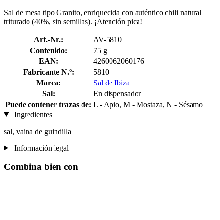
Sal de mesa tipo Granito, enriquecida con auténtico chili natural
triturado (40%, sin semillas). ¡Atención pica!
Art.-Nr.:
AV-5810
Contenido:
75 g
EAN:
4260062060176
Fabricante N.º:
5810
Marca:
Sal de Ibiza
Sal:
En dispensador
Puede contener trazas de:
L - Apio, M - Mostaza, N - Sésamo
Ingredientes
sal, vaina de guindilla
Información legal
Combina bien con