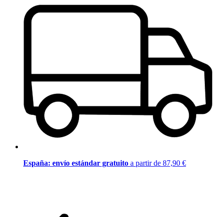
España: envío estándar gratuito
a partir de 87,90 €