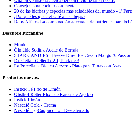
Una breve historia acerca del comercio de las especias
Consejos para cocinar con menta
20 de las hierbas y especias más saludables del mundo - 1ª Part
¿Por qué les gusta el café a las abejas?
Baby Affair - La combinación adecuada de nutrientes para beb
Descubre Piccantino:
Monin
Ölmühle Solling Aceite de Borraja
STAR CANDIES - Freeze-Dried Ice Cream Mango & Passion 
Dr. Oetker Gelierfix 2:1, Pack de 3
La Porcellana Bianca Arezzo - Plato para Tartas con Asas
Productos nuevos:
Instick Té Frío de Limón
Obsthof Retter Elixir de Raíces de Ajo bio
Instick Limón
Nescafé Gold - Crema
Nescafé TypCappuccino - Descafeinado