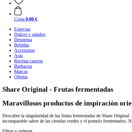
Cesta
0,00 €
Especias
Dulces y salados
Despensa
Bebidas
Accesorios
Asia
Recetas caseras
Barbacoa
Marcas
Ofertas
Share Original - Frutas fermentadas
Maravillosos productos de inspiración orie
Descubre la singularidad de las frutas fermentadas de
Share Original. 
incomparable sabor de las ciruelas verdes y el pomelo fermentados. No
Filtrar y ordenar