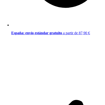
España: envío estándar gratuito
a partir de 87,90 €