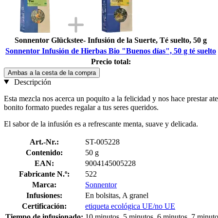
Sonnentor Glückstee- Infusión de la Suerte, Té suelto, 50 g
Sonnentor Infusión de Hierbas Bio "Buenos días", 50 g té suelto
Precio total:
Ambas a la cesta de la compra
Descripción
Esta mezcla nos acerca un poquito a la felicidad y nos hace prestar a
bonito formato puedes regalar a tus seres queridos.
El sabor de la infusión es a refrescante menta, suave y delicada.
Art.-Nr.:
ST-005228
Contenido:
50 g
EAN:
9004145005228
Fabricante N.º:
522
Marca:
Sonnentor
Infusiones:
En bolsitas, A granel
Certificación:
etiqueta ecológica UE/no UE
Tiempo de infusionado:
10 minutos, 5 minutos, 6 minutos, 7 minuto