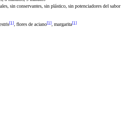
ciales, sin conservantes, sin plástico, sin potenciadores del sabor
[1]
[1]
[1]
stris
, flores de aciano
, margarita