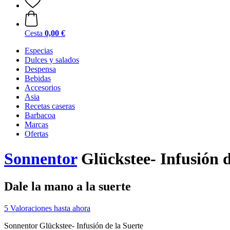
Cesta
0,00 €
Especias
Dulces y salados
Despensa
Bebidas
Accesorios
Asia
Recetas caseras
Barbacoa
Marcas
Ofertas
Sonnentor
Glückstee- Infusión de
Dale la mano a la suerte
5 Valoraciones hasta ahora
Sonnentor Glückstee- Infusión de la Suerte