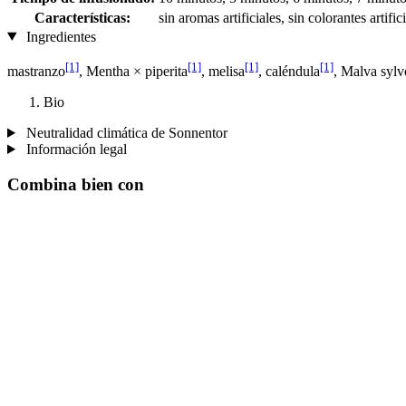
Características:
sin aromas artificiales, sin colorantes artifi
Ingredientes
[1]
[1]
[1]
[1]
mastranzo
, Mentha × piperita
, melisa
, caléndula
, Malva sylve
Bio
Neutralidad climática de Sonnentor
Información legal
Combina bien con