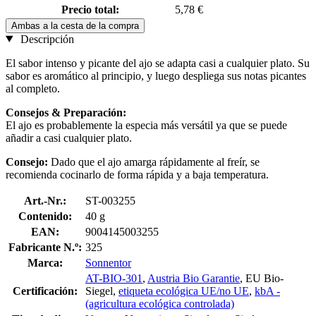
Precio total:
5,78 €
Ambas a la cesta de la compra
Descripción
El sabor intenso y picante del ajo se adapta casi a cualquier plato. Su
sabor es aromático al principio, y luego despliega sus notas picantes
al completo.
Consejos & Preparación:
El ajo es probablemente la especia más versátil ya que se puede
añadir a casi cualquier plato.
Consejo:
Dado que el ajo amarga rápidamente al freír, se
recomienda cocinarlo de forma rápida y a baja temperatura.
Art.-Nr.:
ST-003255
Contenido:
40 g
EAN:
9004145003255
Fabricante N.º:
325
Marca:
Sonnentor
AT-BIO-301
,
Austria Bio Garantie
, EU Bio-
Certificación:
Siegel,
etiqueta ecológica UE/no UE
,
kbA -
(agricultura ecológica controlada)