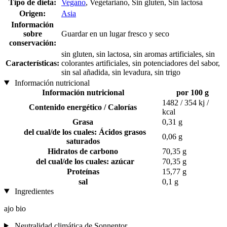
Tipo de dieta:
Vegano
, Vegetariano, Sin gluten, Sin lactosa
Origen:
Asia
Información
sobre
Guardar en un lugar fresco y seco
conservación:
sin gluten, sin lactosa, sin aromas artificiales, sin
Características:
colorantes artificiales, sin potenciadores del sabor,
sin sal añadida, sin levadura, sin trigo
Información nutricional
Información nutricional
por 100 g
1482 / 354 kj /
Contenido energético / Calorías
kcal
Grasa
0,31 g
del cual/de los cuales: Ácidos grasos
0,06 g
saturados
Hidratos de carbono
70,35 g
del cual/de los cuales: azúcar
70,35 g
Proteínas
15,77 g
sal
0,1 g
Ingredientes
ajo bio
Neutralidad climática de Sonnentor