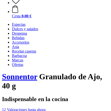
Cesta
0,00 €
Especias
Dulces y salados
Despensa
Bebidas
Accesorios
Asia
Recetas caseras
Barbacoa
Marcas
Ofertas
Sonnentor
Granulado de Ajo,
40 g
Indispensable en la cocina
12 Valoraciones hasta ahora