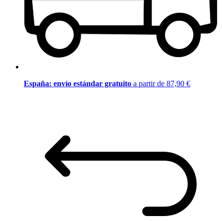
España: envío estándar gratuito
a partir de 87,90 €