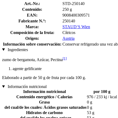
Art.-Nr.:
STD-250140
Contenido:
250 g
EAN:
9008400309571
Fabricante N.º:
250140
Marca:
STAUD‘S Wien
Composición de la fruta:
Cítricos
Origen:
Austria
Información sobre conservación:
Conservar refrigerado una vez ab
Ingredientes
[1]
zumo de bergamota, Azúcar, Pectina
agente gelificante
Elaborado a partir de 50 g de fruta por cada 100 g.
Información nutricional
Información nutricional
por 100 g
Contenido energético / Calorías
976 / 233 kj / kcal
Grasa
0 g
del cual/de los cuales: Ácidos grasos saturados
0 g
Hidratos de carbono
53 g
del cual/de los cuales: azúcar
53 g