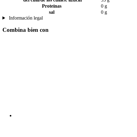
Proteínas
0 g
sal
0 g
Información legal
Combina bien con