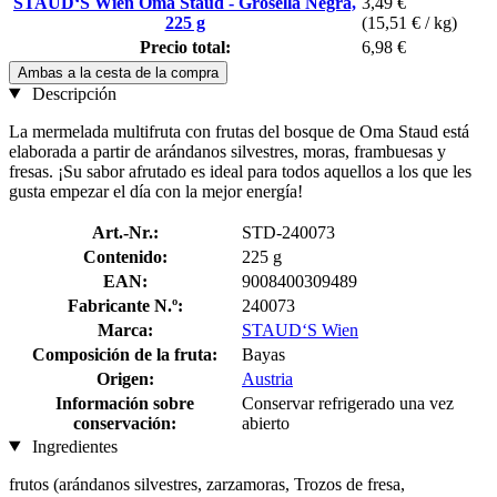
STAUD‘S Wien Oma Staud - Grosella Negra,
3,49 €
225 g
(15,51 € / kg)
Precio total:
6,98 €
Ambas a la cesta de la compra
Descripción
La mermelada multifruta con frutas del bosque de Oma Staud está
elaborada a partir de arándanos silvestres, moras, frambuesas y
fresas. ¡Su sabor afrutado es ideal para todos aquellos a los que les
gusta empezar el día con la mejor energía!
Art.-Nr.:
STD-240073
Contenido:
225 g
EAN:
9008400309489
Fabricante N.º:
240073
Marca:
STAUD‘S Wien
Composición de la fruta:
Bayas
Origen:
Austria
Información sobre
Conservar refrigerado una vez
conservación:
abierto
Ingredientes
frutos (arándanos silvestres, zarzamoras, Trozos de fresa,