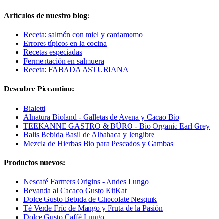
Artículos de nuestro blog:
Receta: salmón con miel y cardamomo
Errores típicos en la cocina
Recetas especiadas
Fermentación en salmuera
Receta: FABADA ASTURIANA
Descubre Piccantino:
Bialetti
Alnatura Bioland - Galletas de Avena y Cacao Bio
TEEKANNE GASTRO & BÜRO - Bio Organic Earl Grey
Balis Bebida Basil de Albahaca y Jengibre
Mezcla de Hierbas Bio para Pescados y Gambas
Productos nuevos:
Nescafé Farmers Origins - Andes Lungo
Bevanda al Cacaco Gusto KitKat
Dolce Gusto Bebida de Chocolate Nesquik
Té Verde Frío de Mango y Fruta de la Pasión
Dolce Gusto Caffè Lungo