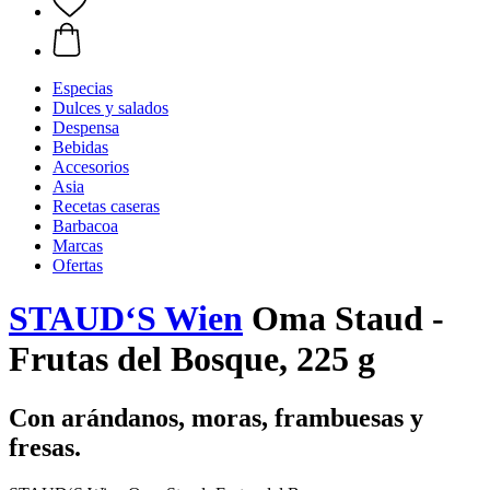
Especias
Dulces y salados
Despensa
Bebidas
Accesorios
Asia
Recetas caseras
Barbacoa
Marcas
Ofertas
STAUD‘S Wien
Oma Staud -
Frutas del Bosque, 225 g
Con arándanos, moras, frambuesas y
fresas.