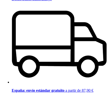
España: envío estándar gratuito
a partir de 87,90 €