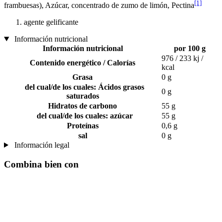
[1]
frambuesas), Azúcar, concentrado de zumo de limón, Pectina
agente gelificante
Información nutricional
Información nutricional
por 100 g
976 / 233 kj /
Contenido energético / Calorías
kcal
Grasa
0 g
del cual/de los cuales: Ácidos grasos
0 g
saturados
Hidratos de carbono
55 g
del cual/de los cuales: azúcar
55 g
Proteínas
0,6 g
sal
0 g
Información legal
Combina bien con